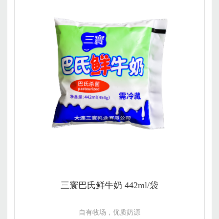
三寰巴氏鲜牛奶 442ml/袋
自有牧场，优质奶源