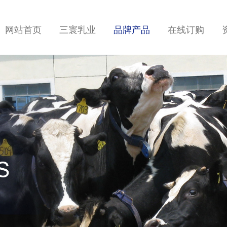
网站首页
三寰乳业
品牌产品
在线订购