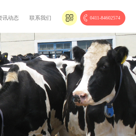
资讯动态
联系我们
0411-84602574