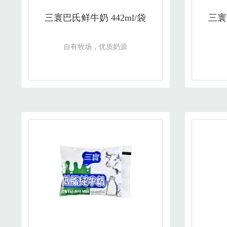
三寰巴氏鲜牛奶 442ml/袋
三寰
自有牧场，优质奶源